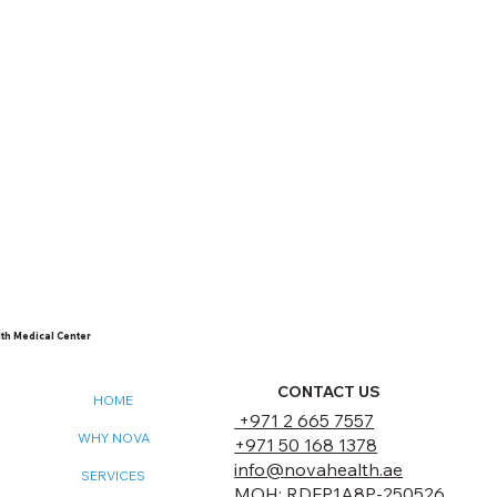
th Medical Center
CONTACT US
HOME
+971 2 665 7557
WHY NOVA
+971 50 168 1378
info@novahealth.ae
SERVICES
MOH: RDFP1A8P-250526