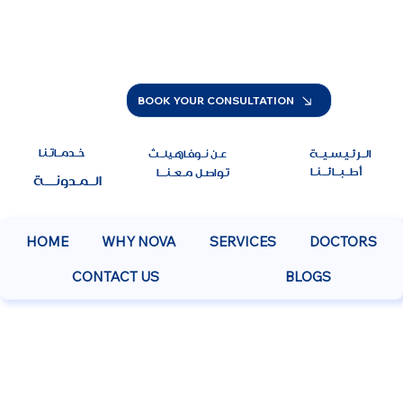
BOOK YOUR CONSULTATION
خــدمــاتـنـا
الــرئـيـسـيــة
عـن نــوفـاهـيلــث
أطــبـــائـــنــا
تـواصـل مـعـنــــا
الــمـدونــــة
HOME
WHY NOVA
SERVICES
DOCTORS
CONTACT US
BLOGS