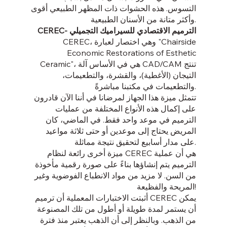
التسوس. هذه الحشوات ذات المظهر الطبيعي أقوى
وأكثر متانة من الأسنان الطبيعية.
CEREC- الترميم الاقتصادي للسيراميك التجميلي
CEREC، وهي اختصار لعبارة "Chairside
Economic Restorations of Esthetic
Ceramic"، هي في الأساس آلة CAD/CAM تنتج
التيجان (الأغطية)، والقشرة،
والتطعيمات،
والتطعيمات في مكتبنا مباشرةً.
تتمثل ميزة هذا الجهاز لمرضانا في أننا الآن قادرون
على إكمال هذه الأنواع المختلفة من عمليات
الترميم في موعد واحد فقط. في الماضي، كان
المريض يحتاج إلى موعدين أو حتى ثلاثة مواعيد
على مدار أسابيع لتحقيق نتيجة مماثلة.
ميزة أخرى رائعة لنظام CEREC هي أن عملية
الترميم يتم إنشاؤها بناءً على صورة رقمية مأخوذة
من السن. لا مزيد من مواد الانطباع الفوضوية وغير
المريحة والفظيعة!
أثبتت الاختبارات المعملية أن ترميم CEREC يمكن
أن يستمر لمدة طويلة أو أطول من تلك المصنوعة
من الذهب. وبالنظر إلى أن الذهب يعتبر منذ فترة