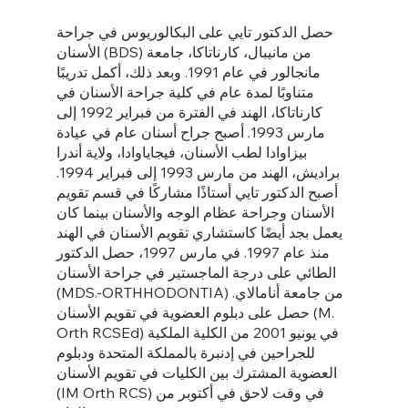
حصل الدكتور تايي على البكالوريوس في جراحة
الأسنان (BDS) من مانيبال، كارناتاكا، جامعة
مانجالور في عام 1991. وبعد ذلك، أكمل تدريبًا
متناوبًا لمدة عام في كلية جراحة الأسنان في
كارناتاكا، الهند في الفترة من فبراير 1992 إلى
مارس 1993. أصبح جراح أسنان عام في عيادة
بيزاوادا لطب الأسنان، فيجاياوادا، ولاية أندرا
براديش، الهند من مارس 1993 إلى فبراير 1994.
أصبح الدكتور تايي أستاذًا مشاركًا في قسم تقويم
الأسنان وجراحة عظام الوجه والأسنان بينما كان
يعمل بجد أيضًا كاستشاري تقويم الأسنان في الهند
منذ عام 1997. في مارس 1997، حصل الدكتور
الطائي على درجة الماجستير في جراحة الأسنان
(MDS.-ORTHHODONTIA) من جامعة أنامالاي.
حصل على دبلوم العضوية في تقويم الأسنان (M.
Orth RCSEd) في يونيو 2001 من الكلية الملكية
للجراحين في إدنبرة بالمملكة المتحدة ودبلوم
العضوية المشترك بين الكليات في تقويم الأسنان
(IM Orth RCS) في وقت لاحق في أكتوبر من