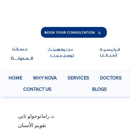
BOOK YOUR CONSULTATION
خــدمــاتـنـا
الــرئـيـسـيــة
عـن نــوفـاهـيلــث
أطــبـــائـــنــا
تـواصـل مـعـنــــا
الــمـدونــــة
HOME
WHY NOVA
SERVICES
DOCTORS
CONTACT US
BLOGS
د. رامانوجولو تايي
تقويم الأسنان